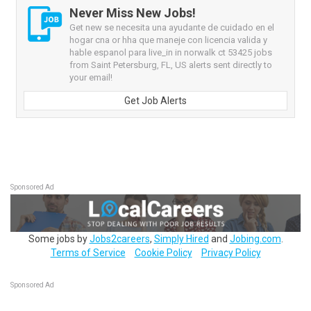
Never Miss New Jobs!
Get new se necesita una ayudante de cuidado en el
hogar cna or hha que maneje con licencia valida y
hable espanol para live_in in norwalk ct 53425 jobs
from Saint Petersburg, FL, US alerts sent directly to
your email!
Get Job Alerts
Sponsored Ad
Some jobs by
Jobs2careers
,
Simply Hired
and
Jobing.com
.
Terms of Service
Cookie Policy
Privacy Policy
Sponsored Ad